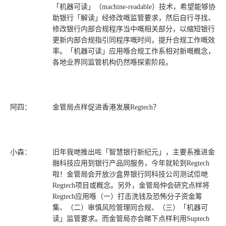
「机器可读」（machine-readable）技术，希望能够协
助银行「解读」经修改嘅监管要求，然后自行寻找、
修改银行内部合规程序当中嘅相关部分，以缩短银行
更新内部合规指引同程序嘅时间，提升合规工作嘅效
率。「机器可读」应用喺合规工作系相对新嘅概念，
各地业界同监管机构仍然喺探索阶段。
阿四：
金管局点样促进香港发展Regtech？
小森：
旧年我哋推出咗「智慧银行新纪元」，主要系推进金
融科技应用到银行产品同服务，今年就轮到Regtech
啦！金管局会开放沙盒畀银行同科技公司测试佢哋
Regtech项目或概念。另外，金管局仲会研究点样将
Regtech应用喺（一）打击洗钱及恐怖分子资金筹
集、（二）审慎风险管理同合规、（三）「机器可
读」监管要求。而金管局亦会睇下点样利用Suptech