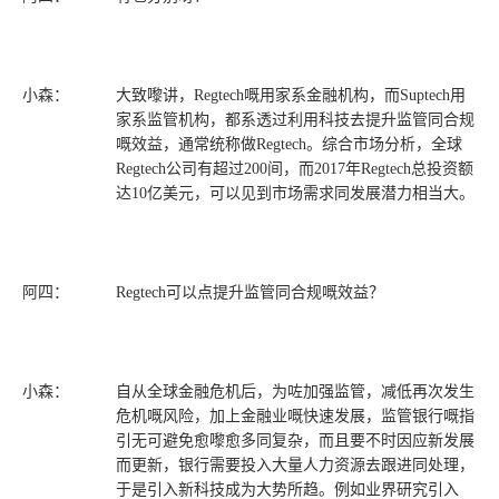
小森：
大致嚟讲，Regtech嘅用家系金融机构，而Suptech用
家系监管机构，都系透过利用科技去提升监管同合规
嘅效益，通常统称做Regtech。综合市场分析，全球
Regtech公司有超过200间，而2017年Regtech总投资额
达10亿美元，可以见到市场需求同发展潜力相当大。
阿四：
Regtech可以点提升监管同合规嘅效益？
小森：
自从全球金融危机后，为咗加强监管，减低再次发生
危机嘅风险，加上金融业嘅快速发展，监管银行嘅指
引无可避免愈嚟愈多同复杂，而且要不时因应新发展
而更新，银行需要投入大量人力资源去跟进同处理，
于是引入新科技成为大势所趋。例如业界研究引入