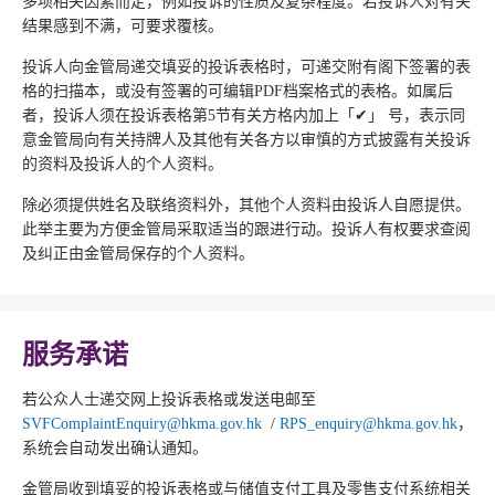
多项相关因素而定，例如投诉的性质及复杂程度。若投诉人对有关
结果感到不满，可要求覆核。
投诉人向金管局递交填妥的投诉表格时，可递交附有阁下签署的表
格的扫描本，或没有签署的可编辑PDF档案格式的表格。如属后
者，投诉人须在投诉表格第5节有关方格内加上「✔」 号，表示同
意金管局向有关持牌人及其他有关各方以审慎的方式披露有关投诉
的资料及投诉人的个人资料。
除必须提供姓名及联络资料外，其他个人资料由投诉人自愿提供。
此举主要为方便金管局采取适当的跟进行动。投诉人有权要求查阅
及纠正由金管局保存的个人资料。
服务承诺
若公众人士递交网上投诉表格或发送电邮至
SVFComplaintEnquiry@hkma.gov.hk
/
RPS_enquiry@hkma.gov.hk
，
系统会自动发出确认通知。
金管局收到填妥的投诉表格或与储值支付工具及零售支付系统相关