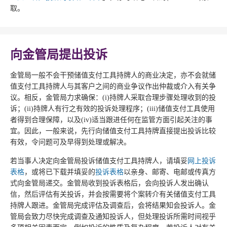
取。
向金管局提出投诉
金管局一般不会干预储值支付工具持牌人的商业决定，亦不会就储
值支付工具持牌人与其客户之间的商业争议作出仲裁或介入有关争
议。相反，金管局力求确保：(i)持牌人采取合理步骤处理收到的投
诉；(ii)持牌人有行之有效的投诉处理程序；(iii)储值支付工具使用
者得到合理保障，以及(iv)适当跟进任何在监管方面引起关注的事
宜。因此，一般来说，先行向储值支付工具持牌直接提出投诉比较
有效，令问题可及早得到处理或解决。
若当事人决定向金管局投诉储值支付工具持牌人，请填妥
网上投诉
表格
，或将已下载并填妥的
投诉表格
以亲身、邮寄、电邮或传真方
式向金管局递交。金管局收到投诉表格后，会向投诉人发出确认
信，然后评估有关投诉，并会按需要将个案转介有关储值支付工具
持牌人跟进。金管局完成评估及调查后，会将结果知会投诉人。金
管局会致力尽快完成调查及通知投诉人，但处理投诉所需时间视乎