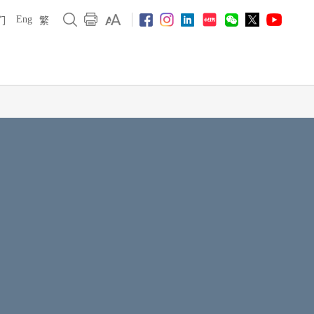
Eng
们
繁