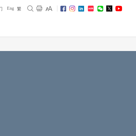
Eng
们
繁