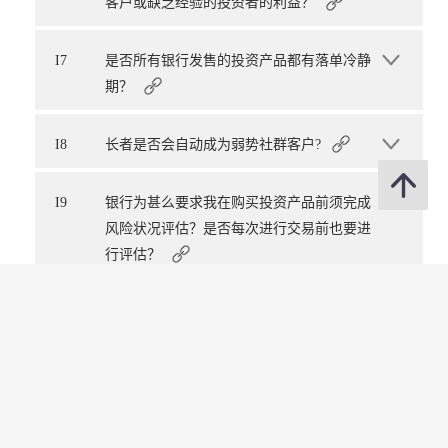
客户或缺乏经验的投资者的利益？
I7
是否所有银行发售的投资产品都有落单冷静
期？
I8
长者是否会自动成为弱势社群客户?
I9
银行为甚么要求我在购买投资产品前须完成
风险状况评估？是否每次进行交易前也要进
行评估？
I10
为何零售银行会于评估风险状况及销售投资
产品时录音？客户每次购买投资产品时，银
行是否都要为其作风险状况评估及为销售过
程录音？
录音是一项重要的投资者保障措施。为风险状况评估及