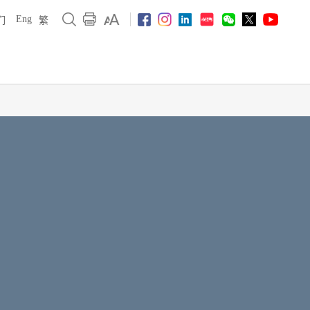
Eng
们
繁