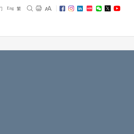
Eng
们
繁