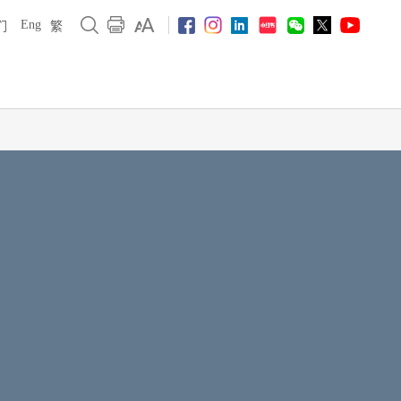
Eng
们
繁