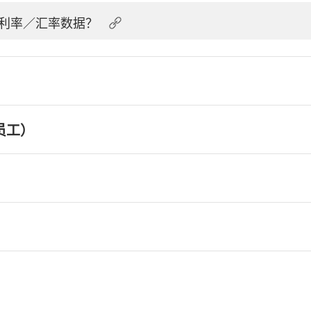
利率／汇率数据？
员工）