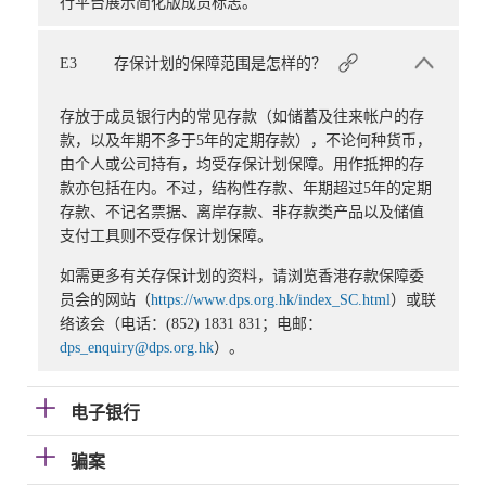
行平台展示简化版成员标志。
E3
存保计划的保障范围是怎样的？
存放于成员银行内的常见存款（如储蓄及往来帐户的存
款，以及年期不多于5年的定期存款），不论何种货币，
由个人或公司持有，均受存保计划保障。用作抵押的存
款亦包括在内。不过，结构性存款、年期超过5年的定期
存款、不记名票据、离岸存款、非存款类产品以及储值
支付工具则不受存保计划保障。
如需更多有关存保计划的资料，请浏览香港存款保障委
员会的网站（
https://www.dps.org.hk/index_SC.html
）或联
络该会（电话：(852) 1831 831；电邮：
dps_enquiry@dps.org.hk
）。
电子银行
骗案