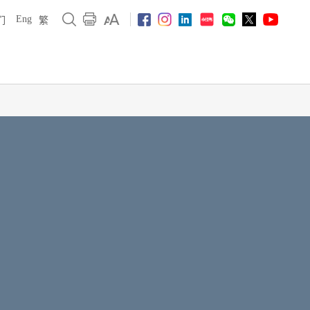
Eng
们
繁