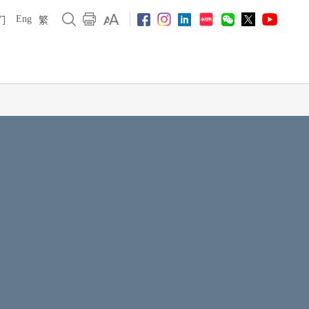
Eng
们
繁