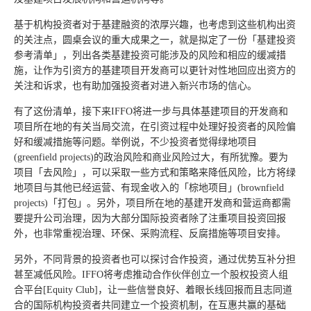
基于机构投资者对于基建融资的浓厚兴趣，也考虑到这些机构出资
的关注点，圆桌会议的重大成果之一，就是拟定了一份「基建投资
参考清单」，列出各类基建投资可能涉及的风险和相应的缓减措
施，让作为引资方的基建项目开发商可以更针对性地回应出资方的
关注和诉求，也有助加强投资者对进入新兴市场的信心。
有了这份清单，接下来IFFO将进一步与具体基建项目的开发商和
项目所在地的有关当局交流，在引资过程中处理好投资者的风险偏
好和缓减措施等问题。举例说，不少投资者觉得绿地项目
(greenfield projects)的政治风险和商业风险过大，有所犹豫。要为
项目「去风险」，可以采取一些方式和策略来降低风险，比方将绿
地项目与其他已经运营、有现金收入的「棕地项目」(brownfield
projects)「打包」。另外，项目所在地的基建开发商和营运商都需
要提升公司治理，因为大部分国际投资者除了注重项目投资回报
外，也非常重视治理、环保、采购流程、反腐措施等项目安排。
另外，不同背景的投资者也可以探讨合作投资，通过优势互补分担
甚至减低风险。IFFO将考虑推动合作伙伴创立一个股权投资人组
合平台[Equity Club]，让一些信誉良好、着眼长线回报而且志同道
合的国际机构投资者共同建立一个投资机制，在互惠共赢的基础