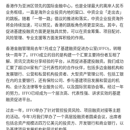
香港作为亚洲区领先的国际金融中心，也是全球最大的离岸人民币
业务枢纽，一直是海外企业投资内地的窗口、中资企业「走出去」
的跳板。随着「一带一路」倡议的推进和落实，中资企业投资海外
将会持续加速，可以预见，香港的跳板角色将更显突出。其中，在
促进基建投融资方面更是独具优势，可以在资金筹集、项目配对、
风险管理、专业支援等方面发挥积极的作用。
香港金融管理局去年7月成立了基建融资促进办公室(IFFO)，转眼
快一周年了。IFFO成立的目的是构建一个汇聚主要持份者互相了
解、资讯交流和分享经验的平台，从而促进基建投融资。我们成功
汇聚了超过60家有广泛代表性的的合作伙伴，包括多边金融机构和
发展银行、公营和私营机构投资者、大型资产管理公司、包括工银
在内的主要银行，还有保险公司、参与基建项目发展和营运的机
构、会计及法律等专业服务公司，以及国际贸易协会等。经过一年
的努力，IFFO已经成为一个层次高、代表性强、讲求实效的基建
融资促进平台。
过去一年，IFFO举办了针对管控投资风险、项目融资对接等主题
的活动。今年3月我们举办了一个高层投融资者圆桌会议，出席者
包括总资产规模达四万亿美元的投资方、开发银行和商业银行，以
及基建项目发展机构和营运机构等。