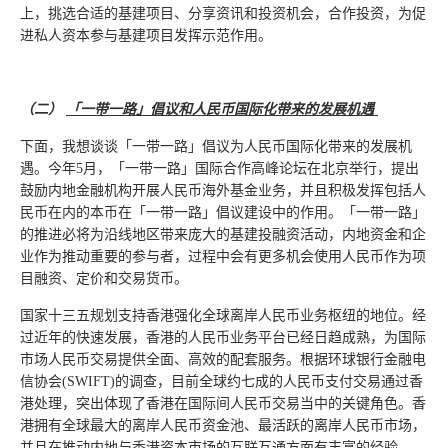
上，挑选合适的基建项目、分享资讯和投资机会，合作投资，为促
进私人资本参与基建项目发挥示范作用。
（二）
「一带一路」倡议和人民币国际化带来的发展机遇
下面，我想谈谈「一带一路」倡议为人民币国际化带来的发展机
遇。今年5月，「一带一路」国际合作高峰论坛在北京举行，提出
鼓励内地金融机构开展人民币海外基金业务，并且积极发挥包括人
民币在内的本币在「一带一路」倡议建设中的作用。「一带一路」
的推进必将为沿线地区带来庞大的基建投融资活动，内地资金和企
业作为推动重要的参与者，过程中会有更多机会使用人民币作为项
目融资、定价和交易货币。
国家十三五规划支持香港强化全球离岸人民币业务枢纽的地位。经
过近年的快速发展，香港的人民币业务平台已经日趋成熟，为国际
市场人民币交易提供全面、高效的配套服务。根据环球银行金融电
信协会(SWIFT)的调查，目前全球约七成的人民币支付交易通过香
港处理，突出体现了香港在国际间人民币交易当中的关键角色。香
港拥有全球最大的离岸人民币资金池、最活跃的离岸人民币市场，
并且在推动内地与香港资本市场的互联互通方面有丰富的经验。