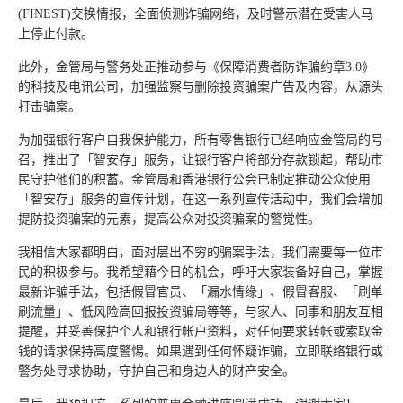
(FINEST)交换情报，全面侦测诈骗网络，及时警示潜在受害人马
上停止付款。
此外，金管局与警务处正推动参与《保障消费者防诈骗约章3.0》
的科技及电讯公司，加强监察与删除投资骗案广告及内容，从源头
打击骗案。
为加强银行客户自我保护能力，所有零售银行已经响应金管局的号
召，推出了「智安存」服务，让银行客户将部分存款锁起，帮助市
民守护他们的积蓄。金管局和香港银行公会已制定推动公众使用
「智安存」服务的宣传计划，在这一系列宣传活动中，我们会增加
提防投资骗案的元素，提高公众对投资骗案的警觉性。
我相信大家都明白，面对层出不穷的骗案手法，我们需要每一位市
民的积极参与。我希望藉今日的机会，呼吁大家装备好自己，掌握
最新诈骗手法，包括假冒官员、「漏水情缘」、假冒客服、「刷单
刷流量」、低风险高回报投资骗局等等，与家人、同事和朋友互相
提醒，并妥善保护个人和银行帐户资料，对任何要求转帐或索取金
钱的请求保持高度警惕。如果遇到任何怀疑诈骗，立即联络银行或
警务处寻求协助，守护自己和身边人的财产安全。