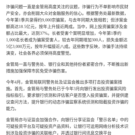
诈骗问题一直是金管局高度关注的议题，诈骗行为不单影响市民财
产安全，亦会削弱大众对金融服务的信心。根据警务处最新数据，
今年第1季共录得约9,000宗骗案，与去年同期大致相若；但涉案金
额高达18.5亿元，按年上升接近两成。当中，网上投资骗案涉及金
额占比最大，达到37%。长者受害个案明显增加，今年第1季约
1,000名长者成为骗案受害人，较去年同期增加300人，损失金额达
5亿3,000万元，按年升幅接近八成。这些数字反映，诈骗手法持续
演变，社会各界必须保持高度警觉。
金管局一直与警务处、银行业和其他持份者紧密合作，不断推出新
措施加强保障市民免受诈骗伤害。
今年4月，金管局联同警务处及证监会推出多项打击投资骗案措
施。首先，金管局与警务处已于今年3月向银行发出投资骗案风险
指标指引，要求银行侦测和评估客户是否堕入投资骗案，并提供建
议查问方法，提升银行的动态诈骗监察系统侦测和阻截投资诈骗的
能力。
金管局亦与证监会加强合作，向银行分享证监会「警示名单」中的
可疑投资平台及可疑投资产品资料，让银行可运用网络分析技术识
别涉及投资诈骗的关联帐户，并透过银行间讯息交换平台