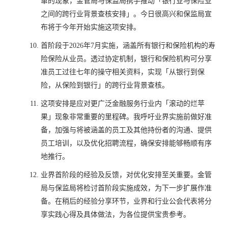
窜的现象，金管局与保监局携手推动「银行业与保险业
之间的跨行业背景查核安排」。今日很高兴和保监局宣
布将于今年开始实施这项安排。
首阶段于2026年7月实施，涵盖所有银行和保险机构的寿
险保险从业员。透过协定机制，银行和保险机构可分享
准员工过往七年的操守相关资料，实现「从银行到保
险，从保险到银行」的跨行业背景查核。
这项安排是应对更广泛金融服务行业内「滚动的烂苹
果」现象非常重要的里程碑。我呼吁业界实施前做好准
备，加强与将被涵盖的员工及其他持份者的沟通、提供
员工培训，以及优化招聘流程，确保安排能够畅顺有序
地推行。
业界首阶段的经验及反馈，对优化安排至关重要。金管
局与保监局将检讨首阶段实施成效，为下一步扩展作准
备。在稍后的经验分享环节，业界和行业公会代表将分
享实践心得及具体做法，为各位提供宝贵参考。