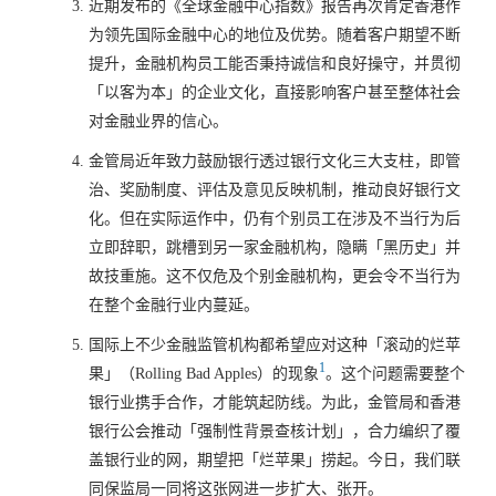
近期发布的《全球金融中心指数》报告再次肯定香港作
为领先国际金融中心的地位及优势。随着客户期望不断
提升，金融机构员工能否秉持诚信和良好操守，并贯彻
「以客为本」的企业文化，直接影响客户甚至整体社会
对金融业界的信心。
金管局近年致力鼓励银行透过银行文化三大支柱，即管
治、奖励制度、评估及意见反映机制，推动良好银行文
化。但在实际运作中，仍有个别员工在涉及不当行为后
立即辞职，跳槽到另一家金融机构，隐瞒「黑历史」并
故技重施。这不仅危及个别金融机构，更会令不当行为
在整个金融行业内蔓延。
国际上不少金融监管机构都希望应对这种「滚动的烂苹
1
果」（Rolling Bad Apples）的现象
。这个问题需要整个
银行业携手合作，才能筑起防线。为此，金管局和香港
银行公会推动「强制性背景查核计划」，合力编织了覆
盖银行业的网，期望把「烂苹果」捞起。今日，我们联
同保监局一同将这张网进一步扩大、张开。