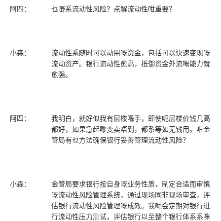
阿四：
乜嘢系流动性风险？点解流动性咁重要？
小森：
流动性系随时可以动用嘅资金，包括可以快速变现嘅
流动资产。银行流动性愈高，抵御资金外流嘅能力就
愈强。
阿四：
我明白，就好似我有层楼喺手，即使呢层楼价钱几高
都好，如果急起嚟变卖唔到，都系等如无钱用。咁金
管局有乜方法确保银行妥善管理流动性风险？
小森：
金管局要求银行按自身嘅业务性质，制定合适而审慎
嘅流动性风险管理系统，通过现场同非现场审查，评
估银行流动性风险管理嘅成效。我哋会定期对银行进
行流动性压力测试，评估银行以至整个银行体系系咪