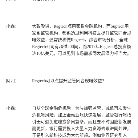
小森：
大致嚟讲，Regtech嘅用家系金融机构，而Suptech用
家系监管机构，都系透过利用科技去提升监管同合规
嘅效益，通常统称做Regtech。综合市场分析，全球
Regtech公司有超过200间，而2017年Regtech总投资额
达10亿美元，可以见到市场需求同发展潜力相当大。
阿四：
Regtech可以点提升监管同合规嘅效益？
小森：
自从全球金融危机后，为咗加强监管，减低再次发生
危机嘅风险，加上金融业嘅快速发展，监管银行嘅指
引无可避免愈嚟愈多同复杂，而且要不时因应新发展
而更新，银行需要投入大量人力资源去跟进同处理，
于是引入新科技成为大势所趋。例如业界研究引入