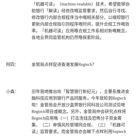
「机器可读」（machine-readable）技术，希望能够协
助银行「解读」经修改嘅监管要求，然后自行寻找、
修改银行内部合规程序当中嘅相关部分，以缩短银行
更新内部合规指引同程序嘅时间，提升合规工作嘅效
率。「机器可读」应用喺合规工作系相对新嘅概念，
各地业界同监管机构仍然喺探索阶段。
阿四：
金管局点样促进香港发展Regtech？
小森：
旧年我哋推出咗「智慧银行新纪元」，主要系推进金
融科技应用到银行产品同服务，今年就轮到Regtech
啦！金管局会开放沙盒畀银行同科技公司测试佢哋
Regtech项目或概念。另外，金管局仲会研究点样将
Regtech应用喺（一）打击洗钱及恐怖分子资金筹
集、（二）审慎风险管理同合规、（三）「机器可
读」监管要求。而金管局亦会睇下点样利用Suptech