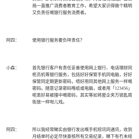
局一直推广消费者教育工作，希望大家识得做个精明
又负责任嘅银行服务消费者。
阿四：
使用银行服务要负咩责任？
小森：
首先银行客户有责任妥善使用网上银行、电话理财同
柜员机等银行服务，包括好好保管手机同电脑，好好
保管同定期更新密码，唔好用同其他网上服务一样嘅
密码。随意记录密码喺纸或电脑，或者用「123456」
呢类好易被撞中嘅密码，其实等如将屋企夹万锁匙周
街放一样咁儿戏。
阿四：
所以我经常睇实由银行发出嘅手机短讯同通讯，收到
月结单时必定尽快查核所有交易纪录，睇下有冇未经