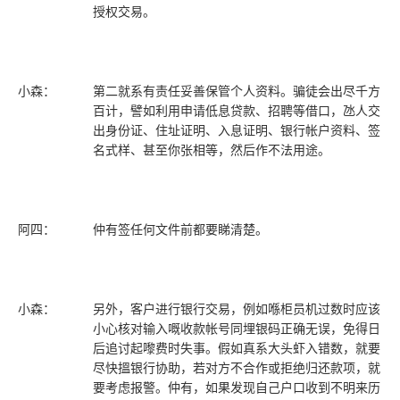
授权交易。
小森：
第二就系有责任妥善保管个人资料。骗徒会出尽千方
百计，譬如利用申请低息贷款、招聘等借口，氹人交
出身份证、住址证明、入息证明、银行帐户资料、签
名式样、甚至你张相等，然后作不法用途。
阿四：
仲有签任何文件前都要睇清楚。
小森：
另外，客户进行银行交易，例如喺柜员机过数时应该
小心核对输入嘅收款帐号同埋银码正确无误，免得日
后追讨起嚟费时失事。假如真系大头虾入错数，就要
尽快搵银行协助，若对方不合作或拒绝归还款项，就
要考虑报警。仲有，如果发现自己户口收到不明来历