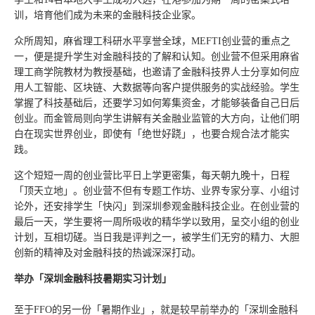
训，培育他们成为未来的金融科技企业家。
众所周知，麻省理工科研水平享誉全球，MEFTI创业营的重点之
一，便是提升学生对金融科技的了解和认知。创业营不但采用麻省
理工商学院教材为教授基础，也邀请了金融科技界人士分享如何应
用人工智能、区块链、大数据等向客户提供服务的实战经验。学生
掌握了科技基础后，还要学习如何筹集资金，才能够装备自己日后
创业。而金管局则向学生讲解有关金融业监管的大方向，让他们明
白在现实世界创业，即使有「绝世好跷」，也要合规合法才能实
践。
这个短短一周的创业营比平日上学更密集，每天朝九晚十，日程
「顶天立地」。创业营不但有专题工作坊、业界专家分享、小组讨
论外，还安排学生「快闪」到深圳参观金融科技企业。在创业营的
最后一天，学生要将一周所吸收的精华学以致用，呈交小组的创业
计划，互相切磋。当日我是评判之一，被学生们无穷的精力、大胆
创新的精神及对金融科技的热诚深深打动。
举办「深圳金融科技暑期实习计划」
至于FFO的另一份「暑期作业」，就是较早前举办的「深圳金融科