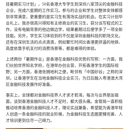
技暑期实习计划」，50名香港大专学生到深圳八家顶尖的金融科技
企业，完成六星期的工作实习。参与的企业和学生对整体安排都感
到非常满意，更重要的是实习生有落场实战的机会。在实习计划毕
业礼上，我亦很高兴得知有主修商业的实习生，获分派写程式的工
作，没有电脑背景的他边做边学，结果暑期过后便学多了一项全新
技能。另外，学生实习体验到的不仅是深圳金融科技的职场文化，
还有在深圳生活的点点滴滴，例如繁忙时间比香港更挤逼的地铁、
高度依靠手机支付的消费场景等，都是难得的体验。
上述两份「暑期作业」是香港在金融科技优势的写照：一方面，我
们伙拍世界知名学府，在港举办创业营，开拓香港学生的国际视
野；另一方面，香港坐拥地利之便，毗邻有「中国矽谷」之称的深
圳，让香港学生在当地金融科技企业实习，为日后融入粤港澳大湾
区金融科技发展作好准备。
事实上，全球都对金融科技界人才求才若渴，每次与业界朋友碰
面，谈到香港金融科技人才不足时，都大感头痛。金管局一直积极
推动培育香港的金融科技人才，理论实战兼备，希望能为香港年轻
人创造一条金融科技的就业阶梯，为金融科技生态圈更臻完善、人
才培训更到位尽一己绵力。