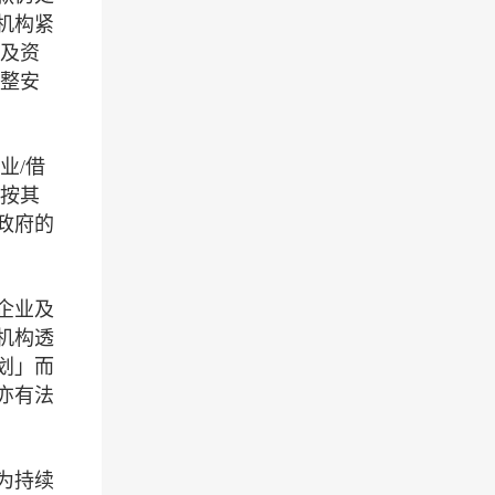
机构紧
务及资
重整安
业/借
会按其
政府的
企业及
机构透
划」而
亦有法
为持续