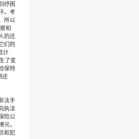
别纾困
环。考
，所以
监察和
人的还
它们的
款计
生了变
担保特
期还
非法手
向执法
保险公
亿港元，
点和犯