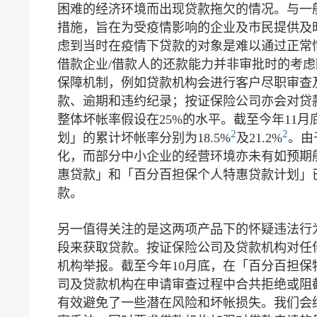
困难的经济环境而出现贷款拖欠的情况。与一
措施，旨在为受疫情影响的企业及市民提供及
虑到当时在疫情下贷款的对象是难以通过正常
借款企业/借款人的还款能力并非审批时的考
保障机制，例如贷款机构会进行客户尽职审查
款、逾期和违约纪录；按证保险公司亦会对贷
整体坏帐率假设在25%的水平。截至今年11
2
2
划」的累计坏帐率分别为18.5%
及21.2%
。由
化，而部分中小企业的经营环境亦未有如预期
惠贷款」和「百分百担保个人特惠贷款计划」已
款。
另一值得关注的是这两项产品下的怀疑违法行
段来获取贷款。按证保险公司及贷款机构对任
机构举报。截至今年10月底，在「百分百担
司及贷款机构在申请审查过程中合共拒绝或阻截了
有效避免了一些潜在风险和坏帐损失。我们会