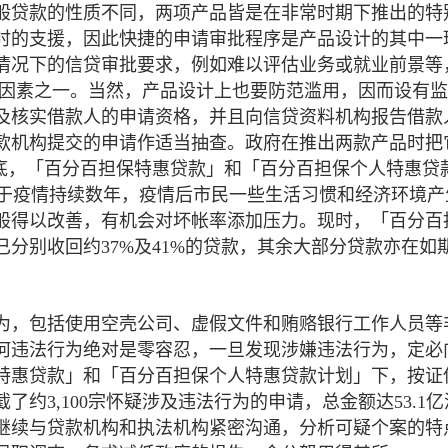
般贷款的性质不同，两项产品皆是在非常时期下推出的特
时的支援，因此快捷的申请审批程序是产品设计的其中一
情况下的信贷审批要求，例如难以评估业务或就业前景等
虑因素之一。当然，产品设计上也要防范滥用，因而设有
及核实借款人的申请资格，并且向信贷资料机构报告借款
款机构提交的申请作适当抽查。政府在推出两款产品时把
月底，「百分百担保特惠贷款」和「百分百担保个人特惠贷
于疫情持续数年，疫情后市民一些生活习惯和经济环境产
般得以改善，有机会对坏帐率添加压力。现时，「百分百
分别收回约37%及41%的贷款，其余大部分贷款亦在如
为，包括使用空壳公司、虚假文件和贿赂银行工作人员等
何违法行为绝对是零容忍，一旦发现涉嫌违法行为，定必
保特惠贷款」和「百分百担保个人特惠贷款计划」下，按证
约3,100宗怀疑涉及违法行为的申请，总金额达53.1
继续与贷款机构和执法机构紧密沟通，分析可疑个案的特