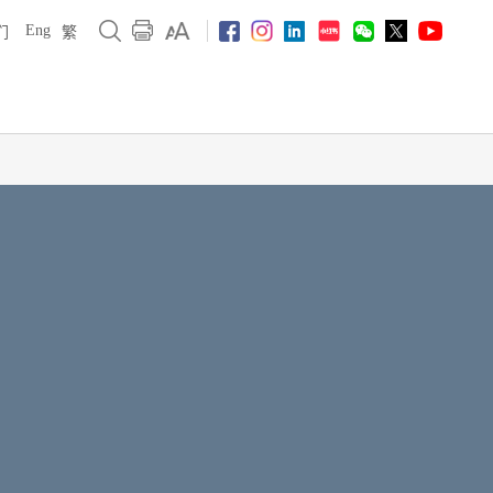
Eng
们
繁