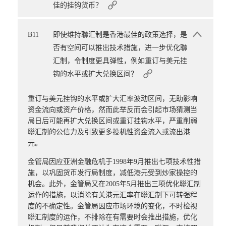
佳的挂钩货币？
B11
即使维持聯汇制是香港最佳的政策选择，是
否有空间可以推出技术措施，进一步优化聯
汇制，令制度更具弹性，例如重订与美元挂
钩的水平或扩大兑换区间？
重订与美元挂钩的水平或扩大汇率波动区间，无助影响
资金流向或资产价格，然而此举反而会引起市场猜测当
局日后可能再扩大兑换区间或重订挂钩水平，严重削弱
聯汇制的公信力及引致更多投机性资金流入或流出港
元。
金管局因应亚洲金融危机于1998年9月推出七项技术性措
施，以巩固货币发行局制度，减低港元受到炒家操控的
机会。此外，金管局又在2005年5月推出三项优化聯汇制
运作的措施，以消除有关港元汇率在聯汇制下可转强程
度的不确定性。金管局因应市场环境的变化，不时检视
聯汇制度的运作，不排除在有需要时会推出措施，优化