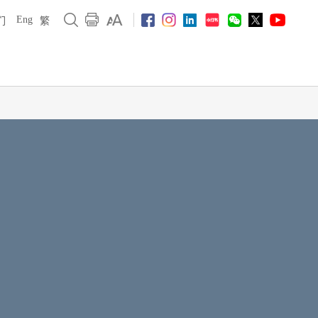
Eng
们
繁