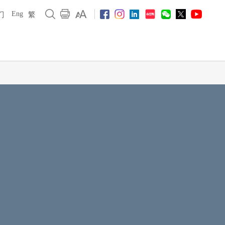
Eng
们
繁