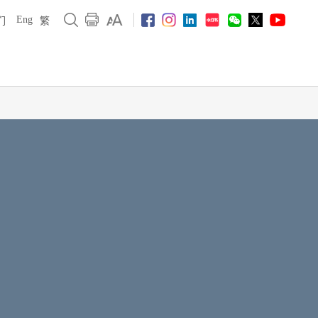
Eng
们
繁