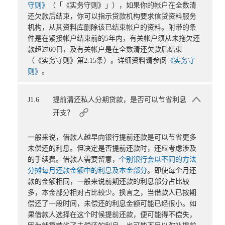
守则》
（「《实务守则》」），如果你的帐户在全数清
还欠款后结束，你可以指示贷款机构要求信贷资料服务
机构，从其资料库删除该已结束帐户的资料。附带的条
件是在紧接帐户结束前的5年内，有关帐户须从未拖欠还
款超过60日，及有关帐户是在全数清还欠款后结束
（《实务守则》第2.15条）。详细资料请参阅
《实务守
则》
。
J1.6
提前清还私人分期贷款，是否可以节省利息
开支？
一般来说，借款人越早向银行提前还款是可以节省更多
未偿还的利息。但决定是否提前还款时，还应考虑涉及
的手续费。借款人需要留意，
个别银行会以不同的方法
分摊每月还款金额中的利息及本金部分
。即使每个月还
款的金额相同，一般来说前期还款的利息部分占比较
多，本金部分相对占比较少。换言之，当借款人已按期
偿还了一段时间，未偿还的利息金额可能已经很小。如
果借款人选择在这个时候提前还款，便可能得不偿失，