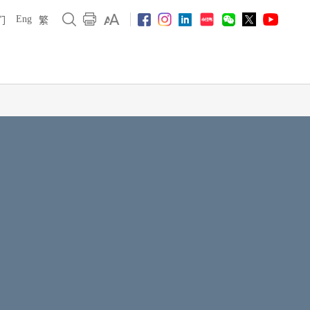
Eng
们
繁