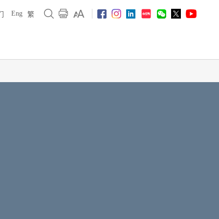
Eng
们
繁