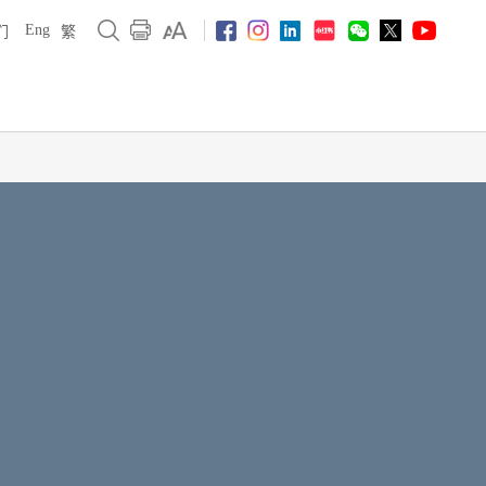
Eng
们
繁