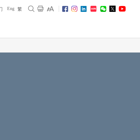
Eng
们
繁