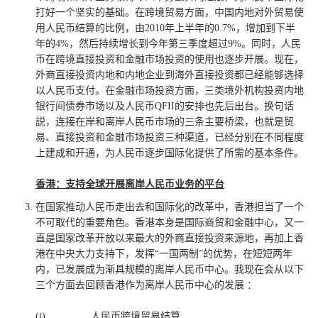
打好一个坚实的基础。在跨境贸易方面，中国内地对外贸易使
用人民币结算的比例，由2010年上半年的0.7%，增加到下半
年的4%，然后持续增长到今年第三季度超过9%。同时，人民
币在跨境直接投资和金融市场投资的使用也逐步开展。现在，
外商直接投资内地和内地企业到海外直接投资都已经能够选择
以人民币支付。在金融市场投资方面，三类境外机构投资内地
银行间债券市场以及人民币QFII的安排也先后出台。换句话
説，连接在岸和离岸人民币市场的三条主要桥梁，也就是贸
易、直接投资和金融巿场投资三种渠道，已经分别在不同程度
上建成和开通，为人民币逐步国际化提供了所需的基本条件。
香港：支持全球开展离岸人民币业务的平台
在国家推动人民币走出去和国际化的改革中，香港担当了一个
不可取代的重要角色。香港本身是国际商贸和金融中心，又一
直是国家改革开放以来最大的外商直接投资来源地，再加上香
港在中央大力支持下，发挥“一国两制”的优势，在短短两年
内，已发展成为渐具规模的离岸人民币中心。我现在会从以下
三个方面去回顾香港作为离岸人民币中心的发展 ：
(i)
人民币跨境贸易结算