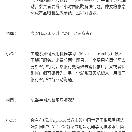
嘅「脑力编程加速器」（Haccelerator）平台举办嘅活
动，参赛者要喺24小时内度跷解决问题，仲要将意念
化成产品嘅雏型做示范，过程好紧张。
阿四：
今次Hackathon出乜题目畀参赛者？
小森：
主题系如何应用机器学习（Machine Learning）技术
于银行服务。比赛分两个题目，一个要用机器学习去
分析客户行为，帮银行更有效去销售推广，又或者侦
测帐户嘅可疑行为；另一个就系聊天机械人，用嚟同
银行客户进行互动沟通。
阿四：
机器学习系乜东东嚟㗎？
小森：
你有冇听过AlphaGo最近击败中国世界围棋冠军柯洁
嘅新闻吖？AlphaGo就系应用咗机器学习技术啦！简