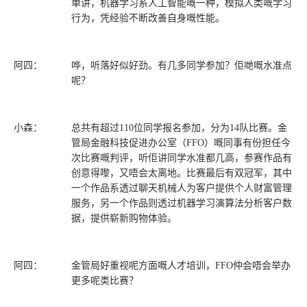
单讲，机器学习系人工智能嘅一种，模拟人类嘅学习
行为，凭经验不断改善自身嘅性能。
阿四：
哗，听落好似好劲。有几多同学参加？佢哋嘅水准点
呢？
小森：
总共有超过110位同学报名参加，分为14队比赛。金
管局金融科技促进办公室（FFO）嘅同事有份担任今
次比赛嘅判评，听佢讲同学水准都几高，参赛作品有
创意得嚟，又唔会太离地。比赛最后有双冠军，其中
一个作品系透过聊天机械人为客户提供个人财富管理
服务，另一个作品则透过机器学习演算法分析客户数
据，提供崭新购物体验。
阿四：
金管局好重视呢方面嘅人才培训，FFO仲会唔会举办
更多呢类比赛？