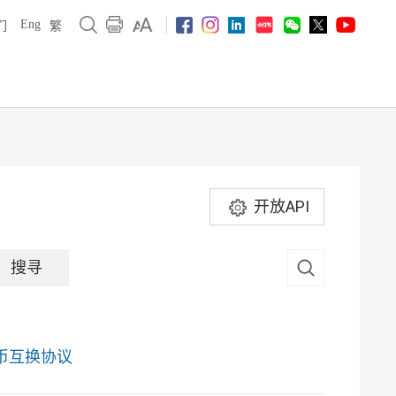
Eng
们
繁
开放API
币互换协议