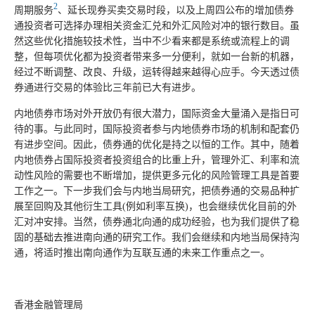
2
周期服务
、延长现券买卖交易时段，以及上周四公布的增加债券
通投资者可选择办理相关资金汇兑和外汇风险对冲的银行数目。虽
然这些优化措施较技术性，当中不少看来都是系统或流程上的调
整，但每项优化都为投资者带来多一分便利，就如一台新的机器，
经过不断调整、改良、升级，运转得越来越得心应手。今天透过债
券通进行交易的体验比三年前已大有进步。
内地债券市场对外开放仍有很大潜力，国际资金大量涌入是指日可
待的事。与此同时，国际投资者参与内地债券市场的机制和配套仍
有进步空间。因此，债券通的优化是持之以恒的工作。其中，随着
内地债券占国际投资者投资组合的比重上升，管理外汇、利率和流
动性风险的需要也不断增加，提供更多元化的风险管理工具是首要
工作之一。下一步我们会与内地当局研究，把债券通的交易品种扩
展至回购及其他衍生工具(例如利率互换)，也会继续优化目前的外
汇对冲安排。当然，债券通北向通的成功经验，也为我们提供了稳
固的基础去推进南向通的研究工作。我们会继续和内地当局保持沟
通，将适时推出南向通作为互联互通的未来工作重点之一。
香港金融管理局