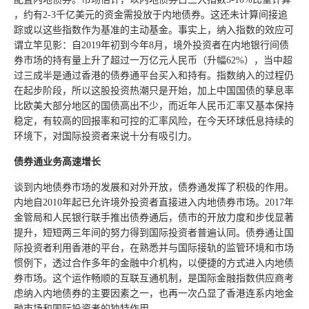
，约有2-3千亿美元的资金需投放于内地债券。这还未计算间接追
踪或以这些指数作为基准的主动基金。事实上，纳入指数的效应可
谓立竿见影：自2019年初到今年8月，境外投资者在内地银行间债
券市场的持有量上升了超过一万亿元人民币（升幅62%），当中超
过三成半是通过香港的债券通平台买入和持有。指数纳入的过程仍
在起步阶段，所以这股投资热潮只是开始，加上中国国债的孳息率
比欧美大部分地区的国债高出不少，而近年人民币汇率又基本保持
稳定，有较高的回报率和可控的汇率风险，在今天环球低息持续的
环境下，对国际投资者来说十分有吸引力。
债券通业务高速增长
谈到内地债券市场的发展和对外开放，债券通发挥了积极的作用。
内地自2010年起已允许境外投资者直接进入内地债券市场。2017年
金管局和人民银行联手推出债券通后，债市的开放力度和步伐显著
提升，短短两三年间的努力得到国际投资者普遍认同。债券通让国
际投资者利用香港的平台，在熟悉并与国际接轨的监管环境和市场
惯例下，透过合作多年的金融中介机构，以便捷的方式进入内地债
券市场。这个运作畅顺的互联互通机制，是国际金融指数供应商考
虑纳入内地债券的主要因素之一，也再一次凸显了香港连系内地金
融市场和国际投资者的独特作用。