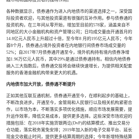
各种数据显示，债券通作为进入内地债市的渠道选择之一，深受国
际投资者欢迎，与其他投资渠道有很强的互补作用。参与债券通的
投资机构，在三年间从零开始，增加至目前的578家，涵盖来自不
同地区的大小金融机构和资产管理公司；日均成交量由开通首月的
14.8亿元人民币上升超过十倍，至今年8 月的195亿元人民币；今年
首8个月，债券通占境外投资者在内地银行间债券市场成交量的
52%；自2017年7月债券通开通至今，境外机构持有境内债券净增
加1.96万亿元人民币，其中29%是通过债券通持有。相信内地债券
纳入三大指数后，债券通交投将会继续快速增长，为提供相关配套
服务的香港金融机构带来更大的机遇。
内地债市加大开放，债券通不断提升
正如其他互联互通机制，债券通开通至今，在顺利起步的基础上，
不断改良进步。开通至今，金管局和人民银行以及相关机构紧密合
作，以市场为本，不断落实多项优化措施，顺应市场发展需要，提
升运作效率，降低交易成本，提供更多选择。这些深受市场欢迎的
措施包括：在2018年实施货银两讫(DvP)的结算模式、推出交易分
仓功能，落实税务寛免安排；2019年加入新的电子交易平台、延长
现金交收截止时间，提供更多结算周期的选择；今年新增特殊结算