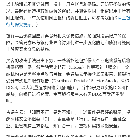
以电脑程式不断尝试而「撞中」用户帐号和密码。要防范类似的情
况，最起码是选择较难破解的密码，并避免以同一组密码用于所有
网上服务。（有关使用网上银行的醒目贴士，可参考我们的
网上银
行的保安提示
。）
银行事后迅速回应并再提升相关保安措施，加强对股票帐户的保
障，金管局亦已与银行业界商讨如何进一步强化防范和侦测可疑网
上股票买卖交易的措施。
黑客的攻击手法层出不穷，一些新招还包括侵入企业电脑系统后将
机密档案加密，然后勒索比特币（bitcoin）作解密的「赎金」。金
融机构更是黑客重点攻击目标。金管局去年接获19宗报告，称银行
受分布式阻断服务攻击（Distributed Denial of Service Attack，简称
DDoS，以大流量造成网络交通阻塞），当中6宗更以实施DDoS作
威胁，向银行进行勒索。幸而银行服务未有因DDoS而受严重影
响。
古语有云：「知而不行，是为不知」，上述事件是很好的警示，提
醒网络安全不但要「知」，更重要是「行」。银行客户、金融企
业、监管机构三方都应「知行合一」，重视和实践网络安全。