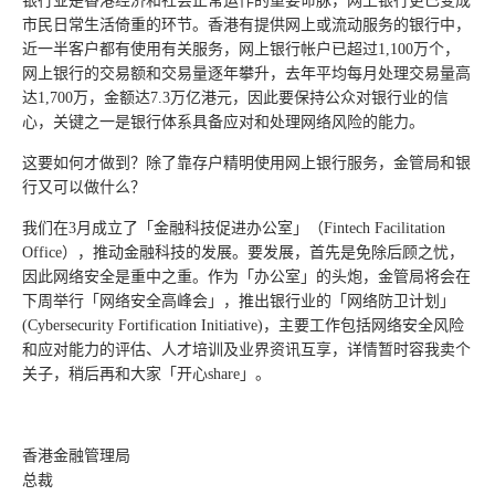
银行业是香港经济和社会正常运作的重要命脉，网上银行更已变成
市民日常生活倚重的环节。香港有提供网上或流动服务的银行中，
近一半客户都有使用有关服务，网上银行帐户已超过1,100万个，
网上银行的交易额和交易量逐年攀升，去年平均每月处理交易量高
达1,700万，金额达7.3万亿港元，因此要保持公众对银行业的信
心，关键之一是银行体系具备应对和处理网络风险的能力。
这要如何才做到？除了靠存户精明使用网上银行服务，金管局和银
行又可以做什么？
我们在3月成立了「金融科技促进办公室」（Fintech Facilitation
Office），推动金融科技的发展。要发展，首先是免除后顾之忧，
因此网络安全是重中之重。作为「办公室」的头炮，金管局将会在
下周举行「网络安全高峰会」，推出银行业的「网络防卫计划」
(Cybersecurity Fortification Initiative)，主要工作包括网络安全风险
和应对能力的评估、人才培训及业界资讯互享，详情暂时容我卖个
关子，稍后再和大家「开心share」。
香港金融管理局
总裁