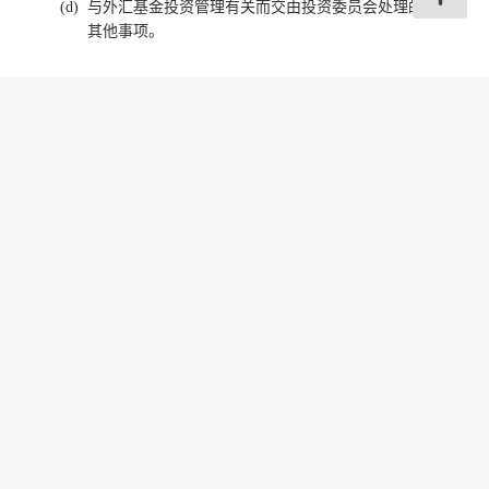
与外汇基金投资管理有关而交由投资委员会处理的任何
其他事项。
分享
修订日期 : 2026年06月22日
联络我们
订阅电邮通知
关注我们
常用资料
公开资料
无障碍浏览