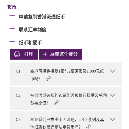
货币
申请复制香港流通纸币
联系汇率制度
纸币和硬币
打印
展開这个部分
C1
商户可拒绝接受1毫与2毫硬币及1,000元纸
币吗？
C2
被涂污或破损的钞票能否被银行接受及兑回
钞票原值？
C3
2018系列已推出市面流通，2010 系列及其
他旧版钞票还是法定货币吗？