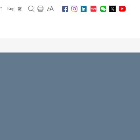
Eng
们
繁