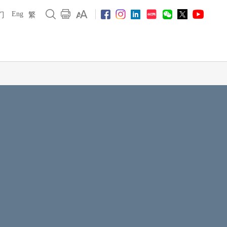
Eng
们
繁