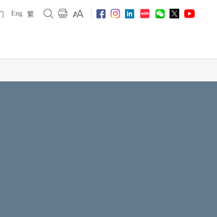
Eng
们
繁