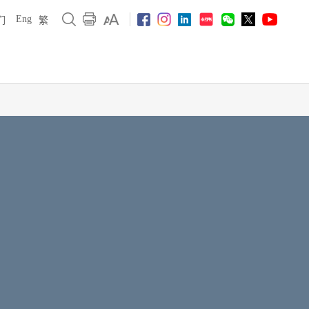
Eng
们
繁