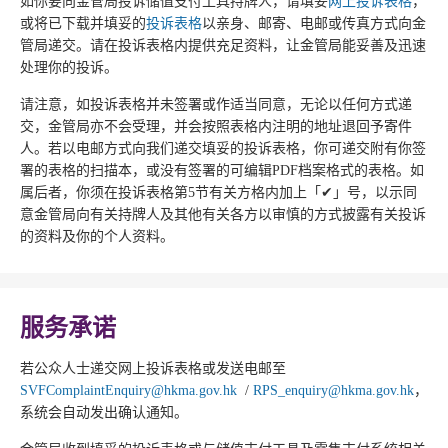
如你要向金管局投诉储值支付工具持牌人，请填妥
网上投诉表格
，
或将已下载并填妥的
投诉表格
以亲身、邮寄、电邮或传真方式向金
管局递交。请在投诉表格内提供充足资料，让金管局能妥善及迅速
处理你的投诉。
请注意，如投诉表格并未签署或作适当同意，无论以任何方式递
交，金管局亦不会受理，并会按照表格内注明的地址退回予寄件
人。若以电邮方式向我们递交填妥的投诉表格，你可递交附有你签
署的表格的扫描本，或没有签署的可编辑PDF档案格式的表格。如
属后者，你须在投诉表格第5节有关方格内加上「✔」号，以示同
意金管局向有关持牌人及其他有关各方以审慎的方式披露有关投诉
的资料及你的个人资料。
服务承诺
若公众人士递交网上投诉表格或发送电邮至
SVFComplaintEnquiry@hkma.gov.hk
/
RPS_enquiry@hkma.gov.hk
，
系统会自动发出确认通知。