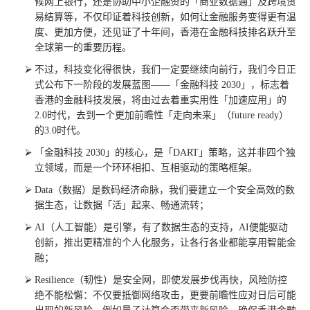
候网上银行；还是协助中小企融资的「商业数据通」及跨境贸
易结算等，不仅印证着科技创新，如何让金融服务变得更有温
度、更加方便，还见证了十年间，香港在金融科技排名跃升至
全球第一的重要历程。
不过，科技变化得很快，我们一定要继续向前行，我们今日正
式公布下一阶段的发展蓝图——「金融科技 2030」，标志着
香港的金融科技发展，将由过去着重实用性「加速应用」的
2.0时代，去到一个更加前瞻性「走向未来」（future ready）
的3.0时代。
「金融科技 2030」的核心，是「DART」策略，这并非四个独
立领域，而是一个环环相扣、互相驱动的策略框架。
Data（数据）是数码经济命脉，我们要建立一个安全高效的数
据生态，让数据「活」起来、畅通流转；
AI（人工智能）是引擎，有了数据生态的支持，AI便能驱动
创新，推出更精准的个人化服务，让各行各业都能享用智能金
融；
Resilience（韧性）是安全网，即使发展步伐再快，风险防控
绝不能松懈：不仅要抵御网络攻击，更要前瞻性应对日后可能