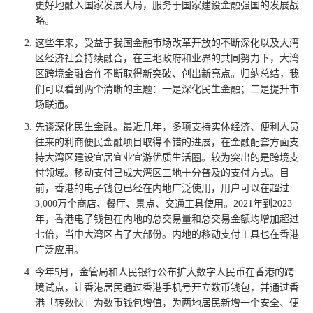
更好地融入国家发展大局，服务于国家建设金融强国的发展战
略。
这些年来，受益于我国金融市场改革开放的不断深化以及大湾
区经济社会持续融合，在三地政府和业界的共同努力下，大湾
区跨境金融合作不断取得新突破、创出新亮点。归纳总结，我
们可以看到两个清晰的主题：一是深化民生金融；二是提升市
场联通。
先谈深化民生金融。最近几年，多项支持实体经济、便利人员
往来的利商便民金融项目取得不错的进展，在金融配套方面支
持大湾区建设宜居宜业宜游优质生活圈。较为突出的是跨境支
付领域。移动支付已成大湾区三地十分普及的支付方式。目
前，香港的电子钱包已经在内地广泛使用，用户可以在超过
3,000万个商店、餐厅、景点、交通工具使用。2021年到2023
年，香港电子钱包在内地的总交易量和总交易金额均增加超过
七倍，当中大湾区占了大部份。内地的移动支付工具也在香港
广泛应用。
今年5月，金管局和人民银行公布扩大数字人民币在香港的跨
境试点，让香港居民通过香港手机号开立数币钱包，并通过香
港「转数快」为数币钱包增值，为两地居民新增一个安全、便