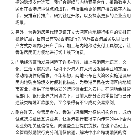
捷的跨境支付选项。我们会继续与内地紧密合作，推动数字人
民币在香港跨境试点的进程，包括推动更多商户接受数字人民
币、安排宣传推广、研究钱包升级，以及探索更多的企业应用
场景。
另外，为香港居民代理见证开立大湾区内地银行帐户的安排正
稳步扩展，目前已有5家香港银行为38万名香港居民以见证开
户方式办理内地开户手续，加上与内地移动支付工具绑定，让
香港居民更方便地进行线上线下消费。
内地经济蓬勃发展创造了许多机遇，加上粤港两地语言、文
化、生活习惯共通，吸引不少港人在大湾区发展事业和定居，
带动跨境住房需求。今年年初，两地公布在大湾区实施港澳居
民内地购房跨境支付便利化措施，为香港居民在大湾区内地城
市置业，提供了清晰稳妥的跨境资金汇入安排。在两地金融管
理部门、银行业界共同协力下，目前大部分香港零售银行已开
通该类跨境汇款服务，至今录得有不少成功交易案例。
刚在昨天，金管局宣布，香港与深圳两地征信机构合作，成功
试点跨境征信互通业务，让香港银行取得南向传输的中小企内
地业务相关征信信息，向这些企业提供贷款。在这个基础上，
金管局鼓励银行充分利用征信通，解决中小企跨境融资的痛