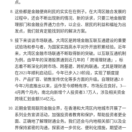
点。
这些都是金融便商利民的实实在在例子。在大湾区融合发展的
过程中，还会不断出现新的情况、新的诉求，只要三地金融管
理部门和金融业界通力合作，以企业、居民的利益和福祉为出
发点，我们就肯定能找到好的解决方案。
接下来谈谈市场联通。大湾区是跨境金融互联互通建设的重要
试验场和参与者，为国家实践高水平对外开放积累经验。近年
来，大湾区金融市场联通不断取得新的突破。以互联互通机制
为例，由早年的深港股票通到近几年的「 跨境理财通」，标
志着不断深化的跨市场、跨基建、跨机构联通。尤其是理财通
在2021年顺利启动后，今年已步入2.0阶段，实现了额度提
升、产品扩容、销售宣传优化等多方面的升级。自理财通2.0
今年2月底推出以来，运作至今顺畅有序，市场反应良好。3—
4月两个月内，南北向新增个人投资者3.7万人，涉及相关资金
跨境汇划金额354亿元。
近期金管局联同金融业界，在香港和大湾区内地城市开展了一
系列业务宣讲活动，加强投资者教育和保护，帮助投资者更全
面、正确地了解理财通业务。我们还会与内地相关部门以及业
界保持紧密的沟通，探索进一步优化、便利化措施，期望进一