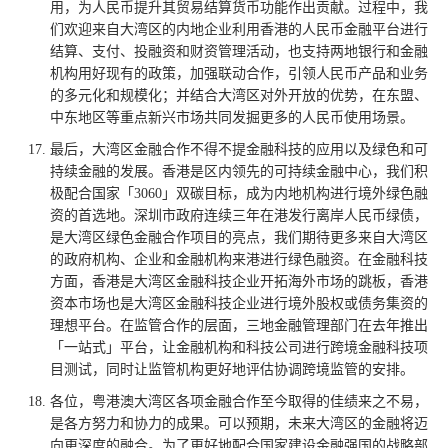
用，为人民币提升其贸易结算货币功能作出贡献。过程中，我
们欢迎来自大湾区的内地企业利用香港的人民币金融平台进行
结算、支付、投融资和财资管理活动，也支持两地银行和金融
机构用好现有的政策，加强联动合作，引领人民币产品和业务
的多元化和规模化；并结合大湾区对外开放的优势，在东盟、
中东地区等重点新兴市场共同发掘更多的人民币使用场景。
最后，大湾区金融合作不得不提金融科技的应用以及绿色和可
持续金融的发展。香港是区内领先的可持续金融中心，我们积
极配合国家「3060」双碳目标，成为内地机构进行境外绿色融
资的首选地。深圳市政府连续三年在港发行离岸人民币绿债，
是大湾区绿色金融合作项目的亮点，我们期待更多来自大湾区
的政府机构、企业和金融机构来港进行绿色融资。在金融科技
方面，香港是大湾区金融科技企业开拓海外市场的跳板，香港
资本市场也是大湾区金融科技企业进行境外股权或债务集资的
理想平台。在监管合作的层面，三地金融管理部门在去年推出
「一站式」平台，让金融机构和科技公司进行跨境金融科技项
目测试，同时让监管机构更好地评估协调跨境监管的安排。
各位，粤港澳大湾区各项金融合作至今取得的佳绩来之不易，
是各方努力和协力的成果。可以预期，未来大湾区的金融将迈
向更深度的融合。为了更好地配合国家建设金融强国的战略部