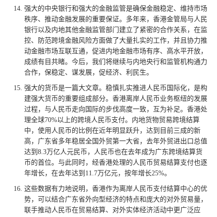
强大的中央银行和强大的金融监管是确保金融稳定、维持市场
秩序、推动金融发展的重要保证。多年来，香港金管局与人民
银行以及内地其他金融监管部门建立了紧密的合作关系，在监
控、防范跨境金融风险方面做了大量扎实的工作，并且协力推
动金融市场互联互通，促进内地金融市场有序、高水平开放，
成绩有目共睹。今后，我们将继续与内地央行和监管机构通力
合作，保稳定、谋发展，促经济、利民生。
强大的货币是一篇大文章。稳慎扎实推进人民币国际化，是构
建强大货币的重要组成部分。香港离岸人民币业务枢纽的发展
过程，与人民币走向国际的步伐高度一致，互为补足。香港处
理全球70%以上的跨境人民币支付。内地货物贸易跨境结算
中，使用人民币的比例在近年明显跃升，达到目前三成的新
高，广东省多年稳居全国外贸第一大省，去年外贸进出口总值
达到8.3万亿人元民币，人民币也在去年成为广东跨境结算货
币的首位。与此同时，经香港处理的人民币贸易结算支付也逐
年增长，在去年达到11.7万亿元，按年增长25%。
这些数据有力地说明，香港作为离岸人民币支付结算中心的优
势，可以结合广东省外向型经济的特点和庞大的对外贸易量，
联手推动人民币在贸易结算、对外实体经济活动中更广泛应