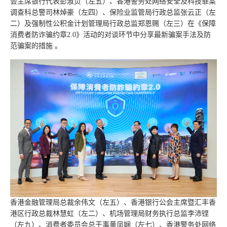
会主席银行代表彭淑贞（左五）、香港警务处网络安全及科技罪案
调查科总警司林焯豪（左四）、保险业监管局行政总监张云正（左
二）及强制性公积金计划管理局行政总监郑恩赐（左三）在《保障
消费者防诈骗约章2.0》活动的对谈环节中分享最新骗案手法及防
范骗案的措施 。
香港金融管理局总裁余伟文（左五）、香港银行公会主席暨汇丰香
港区行政总裁林慧虹（左二）、机场管理局财务执行总监李沛铿
（左九）、消费者委员会总干事黄凤娴（左七）、香港警务处网络