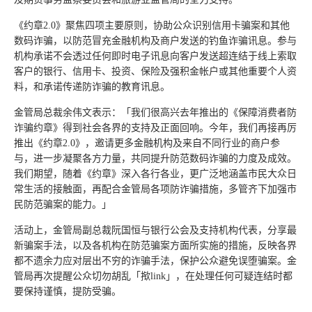
《约章2.0》聚焦四项主要原则，协助公众识别信用卡骗案和其他
数码诈骗，以防范冒充金融机构及商户发送的钓鱼诈骗讯息。参与
机构承诺不会透过任何即时电子讯息向客户发送超连结于线上索取
客户的银行、信用卡、投资、保险及强积金帐户或其他重要个人资
料，和承诺传递防诈骗的教育讯息。
金管局总裁余伟文表示：「我们很高兴去年推出的《保障消费者防
诈骗约章》得到社会各界的支持及正面回响。今年，我们再接再厉
推出《约章2.0》，邀请更多金融机构及来自不同行业的商户参
与，进一步凝聚各方力量，共同提升防范数码诈骗的力度及成效。
我们期望，随着《约章》深入各行各业，更广泛地涵盖市民大众日
常生活的接触面，再配合金管局各项防诈骗措施，多管齐下加强市
民防范骗案的能力。」
活动上，金管局副总裁阮国恒与银行公会及支持机构代表，分享最
新骗案手法，以及各机构在防范骗案方面所实施的措施，反映各界
都不遗余力应对层出不穷的诈骗手法，保护公众避免误堕骗案。金
管局再次提醒公众切勿胡乱「揿link」，在处理任何可疑连结时都
要保持谨慎，提防受骗。