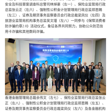
安全及科技罪案调查科总警司林焯豪（左一）、保险业监管局行政
总监张云正（左六）、强制性公积金计划管理局行政总监郑恩赐
（左三）、证券及期货事务监察委员会行政总裁梁凤仪（左四）及
旅游业监管局机构事务总监吴文瑾（左八）一同参与《保障消费者
防诈骗约章2.0》活动仪式，象征各界共同努力，协助公众防范信
用卡诈骗和其他数码诈骗。
香港金融管理局总裁余伟文（左七）、保险业监管局行政总监张云
正（左八）、强制性公积金计划管理局行政总监郑恩赐（左五）、
证券及期货事务监察委员会行政总裁梁凤仪（左六）及各金融机构