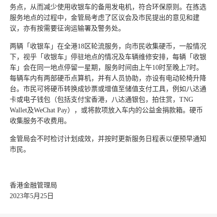
务点，从而减少使用收银车的备用发电机，符合环保原则。在拣选
服务地点的过程中，金管局考虑了区议会及市民提出的意见和建
议，亦有按需要征询运输署及警务处。
两辆「收银车」在全港18区轮流服务，向市民收集硬币，一般情况
下，视乎「收银车」停驻地点的情况及车辆维修安排，每辆「收银
车」会在同一地点停留一星期，服务时间由上午10时至晚上7时。
每辆车内有两部硬币点算机，并有人员协助，亦设有电动轮椅升降
台。市民可将硬币转换成钞票或增值至储值支付工具，例如八达通
卡或电子钱包（包括支付宝香港，八达通银包，拍住赏，TNG
Wallet及WeChat Pay），或将款项放入车内的公益金捐款箱。硬币
收集服务不收费用。
金管局会不时检讨计划成效，并按时更新服务日程表以便预早通知
市民。
香港金融管理局
2023年5月25日