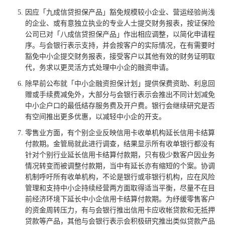
因应「九成信贷担保产品」豁免规模较小企业、营运经验尚浅
的企业、或有意独立执业的专业人士提交财务报表，按证保险
公司已对「八成信贷担保产品」作出相应调整，以简化申请程
序。与会银行表示支持，并会按客户的实际情况，在有需要时
豁免中小企提交财务报表，接受客户以其他有效的财务证明取
代，务求以更灵活方式处理中小企的融资申请。
除早前公布就「中小企融资担保计划」提供保费资助、利息回
赠或手续费减免外，大部分与会银行表示会推出不同计划减免
中小企户口的最低结存服务费及开户费。银行会继续研究是否
有空间推出更多优惠，以减轻中小企的开支。
零售业方面，有个别企业反映信用卡收单机构延长信用卡结算
付款期。金管局就此进行调查，结果显示所有收单银行都没有
针对个别行业延长信用卡结算付款期，只有极少数客户因业务
情况转变而被调整付款期，当中有延长亦有缩短的个案。协调
机制呼吁所有收单机构，不论是银行或非银行机构，应在风险
管理和支持中小企持续经营两方面取得适当平衡，尽量不在目
前经济环境下延长中小企信用卡结算付款期。为纾缓零售客户
的资金周转压力，有与会银行推出信用卡应收帐贷款和无抵押
贷款等产品，其他与会银行表示会积极研究推出类似贷款产品