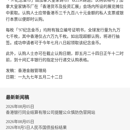
「'97纪念金币」由加拿大皇家铸币厂以22K铸造。认购表格可于加
拿大皇家铸币厂在「香港货币及投资汇展」会场内所设的展览摊位
中索取。认购人士应带备港币三千九百八十元金额的私人支票或银
行本票以便即时认购。
每枚「'97纪念金币」均附有独立编号证明书，全球发行量为九万
七千枚，其中香港仅占六万九千枚。如出现超额认购，将进行抽
签。成功申请者可于今年七月八日起领取该纪念金币。
此外，认购人士亦可在截止认购日期，即五月二十四日正午十二时
前，到十间汇丰银行的指定分行递交认购表格。
发稿：香港金融管理局
日期：一九九七年五月二十二日
最新新闻稿
2026年08月05日
香港银行同业结算有限公司提醒公众慎防伪冒网站
2026年08月05日
2026年8月5日人民币国债投标结果