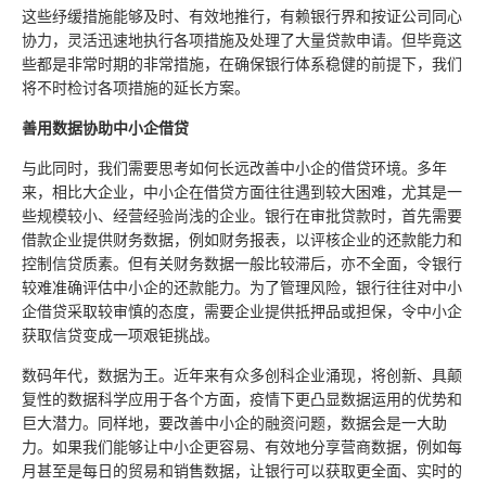
这些纾缓措施能够及时、有效地推行，有赖银行界和按证公司同心
协力，灵活迅速地执行各项措施及处理了大量贷款申请。但毕竟这
些都是非常时期的非常措施，在确保银行体系稳健的前提下，我们
将不时检讨各项措施的延长方案。
善用数据协助中小企借贷
与此同时，我们需要思考如何长远改善中小企的借贷环境。多年
来，相比大企业，中小企在借贷方面往往遇到较大困难，尤其是一
些规模较小、经营经验尚浅的企业。银行在审批贷款时，首先需要
借款企业提供财务数据，例如财务报表，以评核企业的还款能力和
控制信贷质素。但有关财务数据一般比较滞后，亦不全面，令银行
较难准确评估中小企的还款能力。为了管理风险，银行往往对中小
企借贷采取较审慎的态度，需要企业提供抵押品或担保，令中小企
获取信贷变成一项艰钜挑战。
数码年代，数据为王。近年来有众多创科企业涌现，将创新、具颠
复性的数据科学应用于各个方面，疫情下更凸显数据运用的优势和
巨大潜力。同样地，要改善中小企的融资问题，数据会是一大助
力。如果我们能够让中小企更容易、有效地分享营商数据，例如每
月甚至是每日的贸易和销售数据，让银行可以获取更全面、实时的