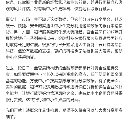
信息，以掌握企业最新的经营状况和业务前景，并进行更精准和客
观的风险评估，将有助中小企更容易、快捷地获取银行融资。
事实上，市场上并不缺乏这类数据，但它们分散在各个平台，缺乏
统一、快捷、安全的渠道让中小企充分利用这些数据向银行申请借
贷。另一方面，银行服务数码化是大势所趋，自金管局在2017年开
展智慧银行一系列举措以来，金融科技在银行服务及营运层面的应
用取得长足的进展。很多银行已开始采用人工智能、云计算等崭新
科技，但没有数据的支援，更好的科技也无法得到最大发挥，帮助
中小企获得融资。
过去一段日子，金管局所构建的金融基建都是针对资金或证券交
收，如果要缓解中小企长久以来融资难的痛点，我们便要扩阔金融
基建的功能，方便中小企按其意愿与银行分享数据。有了更全面、
实时的数据，银行可以运用数据科学进行详细分析和评估企业的财
务能力，让银行能更好地管理风险之余，也有助中小企更容易获得
银行贷款，达致银行和中小企双赢的局面。
我们正就上述概念作具体构思，期望不久将来可以与大家分享更多
细节。