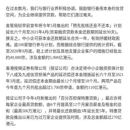
在过去数月，我们与银行业界积极协调，鼓励银行善用本身的信贷
空间，为企业继续提供贷款，帮助它们渡过难关。
金管局较早前宣布将今年5月推出的「预先批核还息不还本」计划
延长六个月至2021年4月(贸易融资贷款本金还款期则延长90天)。
换言之，中小企可获本金还款期延长合共一年，有效纾缓财政困
难。逾100家银行参与计划，而根据综合银行提供的统计资料，截
至2020年9月底，就上述计划及其他支援企业客户的措施已经批出
约49,000宗，涉及金额约5,900亿港元。
香港按揭证券有限公司（按证公司）亦决定将中小企融资担保计划
下八成及九成信贷担保产品的延迟偿还本金措施延长六个月至2021
年3月底，延迟偿还本金期由最长12个月增至18个月。两项产品在
今年首九个月共批出超过3,700宗申请，金额约110亿港元。
按证公司于今年4月新推出的「百分百担保特惠贷款」，最近亦将
每家企业最高贷款额，由6个月提高至12个月雇员薪金及租金的总
和（最高500万港元），并将最长还款期由3年延长至5年。特惠贷
款自推出以来已为过万家企业提供及时雨，涉及总金额超过270亿
港元。