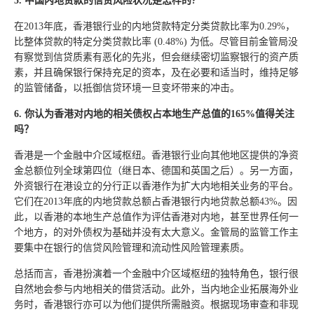
5. 中国内地贷款的信贷风险状况是怎样的?
在2013年底，香港银行业的内地贷款特定分类贷款比率为0.29%，
比整体贷款的特定分类贷款比率 (0.48%) 为低。尽管目前金管局没
有察觉到信贷质素有恶化的先兆，但会继续密切监察银行的资产质
素，并且确保银行保持充足的资本，及在必要和适当时，维持足够
的监管储备，以抵御信贷环境一旦变坏带来的冲击。
6. 你认为香港对内地的相关债权占本地生产总值的165%值得关注
吗？
香港是一个金融中介区域枢纽。香港银行业向其他地区提供的净资
金总额位列全球第四位（继日本、德国和英国之后）。另一方面，
外资银行在港设立的分行正以香港作为扩大内地相关业务的平台。
它们在2013年底的内地贷款总额占香港银行内地贷款总额43%。因
此，以香港的本地生产总值作为评估香港对内地，甚至世界任何一
个地方，的对外债权为基础并没有太大意义。金管局的监管工作主
要集中在银行的信贷风险管理和流动性风险管理素质。
总括而言，香港扮演着一个金融中介区域枢纽的独特角色，银行很
自然地会参与内地相关的借贷活动。此外，当内地企业拓展海外业
务时，香港银行亦可以为他们提供所需融资。根据现场审查和非现