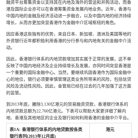
融资平台筹集资金以支持其在内地及海外的营运和并购活动，而香
港及国际企业亦可以在香港筹集资金发展内地业务。近年，香港与
中国内地的金融及经济活动进一步融合，以及中国内地的经济持续
增长，从而亦更加突显香港作为金融中介区域枢纽的角色。
因应香港这些独有的优势，来自日本、新加坡、澳洲及美国等地的
外资银行近年都积极利用香港的分行参与和内地有关的金融中介活
动。
因此，香港银行体系的内地贷款增加其实属于正常的发展，这不单
反映了中国内地经济及企业持续增长及发展，亦同时间突显香港是
一个重要的国际金融中心。当然，要继续巩固香港作为国际金融中
心的地位，银行必须要审慎管理这类业务所带来的风险，包括信贷
风险及流动性风险。因此，金管局已经在过去的几年加强了这方面
的监管。
到2013年底，撇除3,130亿港元的贸易融资贷款，香港银行体系的
内地贷款总额为22,760亿港元。下表可以帮助大家更详细了解内
地、香港及其他地区的企业及银行如何利用香港的金融中介平台。
表
1A:
香港银行体系的内地贷款按各类
港元
银行表列
(2013
年
12
月底
)