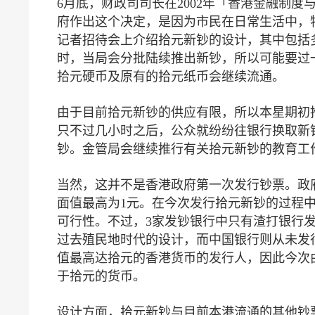
6月底，财政司司长在2002年「香港金融制
府作出这个决定，是因为市民在日常生活中，
记者招待会上介绍拾元新钞的设计，其中包括
时，当局会分批陆续推出新钞，所以可能要过
拾元硬币及原有的拾元纸币会继续流通。
由于目前拾元新钞的供应有限，所以本星期初
只不过几小时之后，公众就纷纷往银行换取新
钞。金管局会继续推行有关拾元新钞的教育工
当然，这并不是香港政府第一次发行钞票。政府在
面值最高为1元。在今次发行拾元新钞的过程
可行性。不过，3家发钞银行中只有渣打银行发
过去殖民地时代的设计，而中国银行则从未发行
值最高达拾元的香港货币的发行人，因此今次
于拾元的货币。
设计方面，拾元新钞与目前本港流通的其他钞