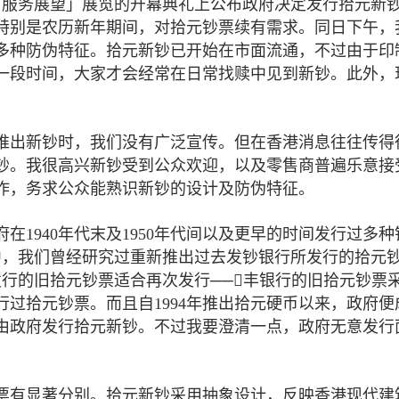
度与服务展望」展览的开幕典礼上公布政府决定发行拾元新
特别是农历新年期间，对拾元钞票续有需求。同日下午，
多种防伪特征。拾元新钞已开始在市面流通，不过由于印
一段时间，大家才会经常在日常找赎中见到新钞。此外，
推出新钞时，我们没有广泛宣传。但在香港消息往往传得
钞。我很高兴新钞受到公众欢迎，以及零售商普遍乐意接
作，务求公众能熟识新钞的设计及防伪特征。
1940年代末及1950年代间以及更早的时间发行过多种
中，我们曾经研究过重新推出过去发钞银行所发行的拾元
行的旧拾元钞票适合再次发行──丰银行的旧拾元钞票
过拾元钞票。而且自1994年推出拾元硬币以来，政府便
由政府发行拾元新钞。不过我要澄清一点，政府无意发行
票有显著分别。拾元新钞采用抽象设计，反映香港现代建