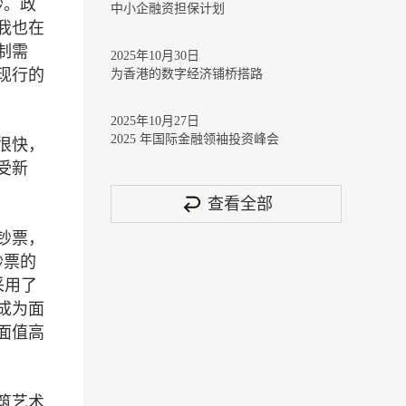
钞。政
中小企融资担保计划
我也在
制需
2025年10月30日
现行的
为香港的数字经济铺桥搭路
2025年10月27日
2025 年国际金融领袖投资峰会
很快，
受新
查看全部
钞票，
钞票的
采用了
成为面
面值高
筑艺术