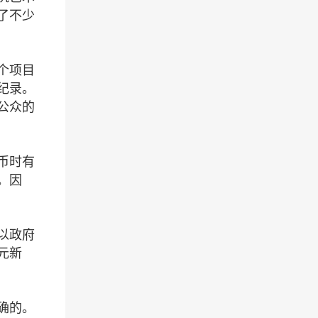
了不少
个项目
纪录。
公众的
币时有
。因
以政府
元新
确的。